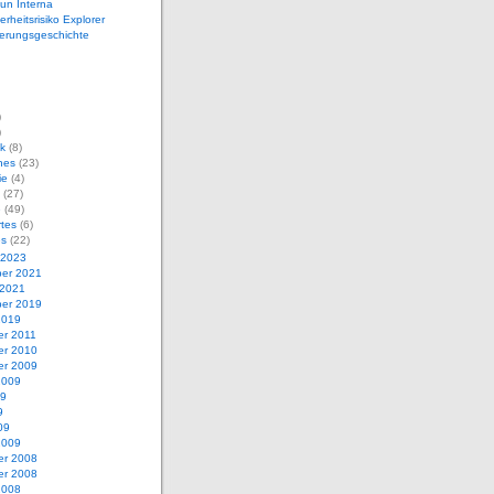
un Interna
erheitsrisiko Explorer
erungsgeschichte
)
)
ik
(8)
ches
(23)
ie
(4)
(27)
e
(49)
rtes
(6)
es
(22)
 2023
er 2021
 2021
er 2019
2019
r 2011
r 2010
r 2009
2009
09
9
09
2009
r 2008
r 2008
2008