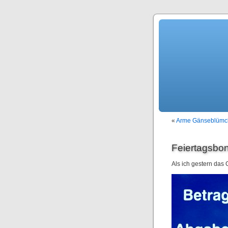
«
Arme Gänseblümc
Feiertagsbo
Als ich gestern das 