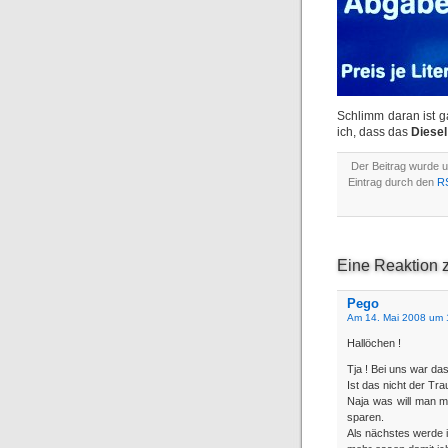
Schlimm daran ist ga
ich, dass das
Diesel
Der Beitrag wurde 
Eintrag durch den
R
Eine Reaktion 
Pego
Am 14. Mai 2008 um 
Hallöchen !
Tja ! Bei uns war da
Ist das nicht der Tr
Naja was will man m
sparen.
Als nächstes werde 