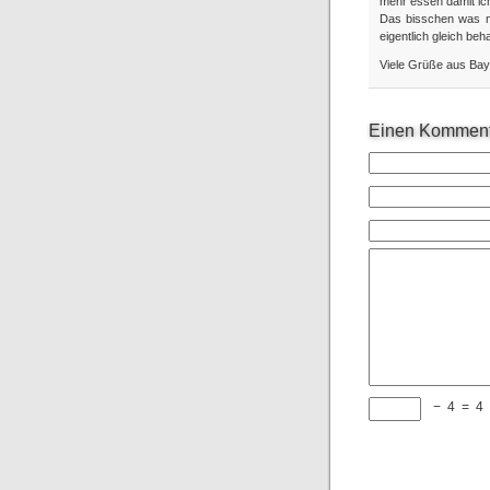
mehr essen damit ich
Das bisschen was m
eigentlich gleich beh
Viele Grüße aus Ba
Einen Komment
−
4
=
4