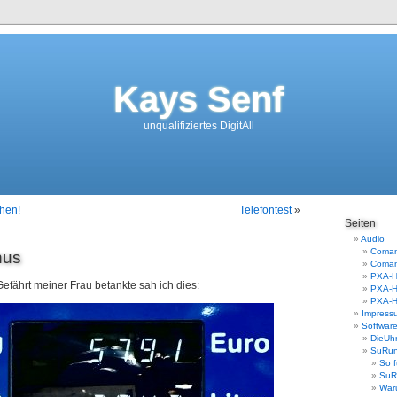
Kays Senf
unqualifiziertes DigitAll
hen!
Telefontest
»
Seiten
Audio
Comand
nus
Coman
PXA-H
Gefährt meiner Frau betankte sah ich dies:
PXA-H
PXA-H
Impress
Softwar
DieUh
SuRu
So f
SuR
War