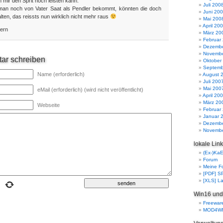
 mir den Sprit noch leisten kann.
Juli 200
an noch von Vater Saat als Pendler bekommt, könnten die doch
Juni 20
alten, das reissts nun wirklich nicht mehr raus
Mai 200
April 20
yern
März 20
Februar
Dezembe
Novembe
ar schreiben
Oktober
Septemb
Name (erforderlich)
August 
Juli 200
Mai 200
eMail (erforderlich) (wird nicht veröffentlicht)
April 20
März 20
Webseite
Februar
Januar 
Dezembe
Novembe
lokale Lin
(Ex-)Ka
Forum
Meine F
[PDF] 
[XLS] La
Win16 und
Freewar
MOD4W