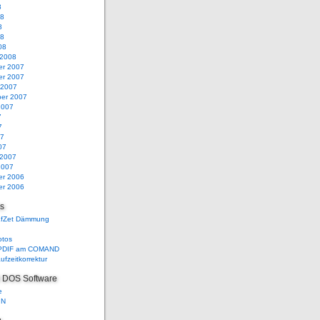
8
08
8
08
08
 2008
r 2007
r 2007
 2007
er 2007
2007
7
7
07
07
 2007
2007
r 2006
r 2006
ks
EfZet Dämmung
otos
SPDIF am COMAND
ufzeitkorrektur
 DOS Software
e
IN