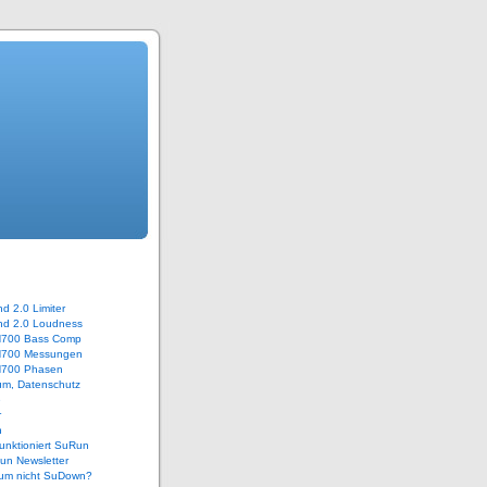
 2.0 Limiter
d 2.0 Loudness
700 Bass Comp
700 Messungen
700 Phasen
um, Datenschutz
e
r
n
unktioniert SuRun
un Newsletter
um nicht SuDown?