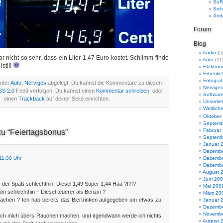
SuR
Sich
Änd
Forum
Blog
Audio
(5
r nicht so sehr, dass ein Liter 1,47 Euro kostet. Schlimm finde
Auto
(11
ist!!!
Elektron
Erfreuli
Fotograf
unter
Auto
,
Nerviges
abgelegt. Du kannst die Kommentare zu diesen
Nerviges
SS 2.0
Feed verfolgen. Du kannst einen
Kommentar schreiben
, oder
Softwar
einen
Trackback
auf deiner Seite einrichten.
Unsortie
Weltlich
Oktober
Septemb
Februar
zu “Feiertagsbonus”
Septemb
Januar 
Dezembe
11:30 Uhr
Dezembe
Dezembe
August 
Juni 20
s der Spaß schlechthin, Diesel 1,49 Super 1,44 Hää ?!?!?
Mai 200
aum schlechthin – Diesel teuerer als Benzin ?
März 20
achen ? Ich hab bereits das Biertrinken aufgegeben um etwas zu
Januar 
Dezembe
Novembe
ich mich übers Rauchen machen, und irgendwann werde ich nichts
August 