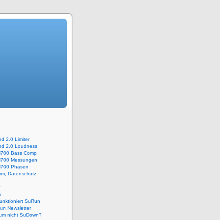
 2.0 Limiter
d 2.0 Loudness
700 Bass Comp
700 Messungen
700 Phasen
um, Datenschutz
e
r
n
unktioniert SuRun
un Newsletter
um nicht SuDown?