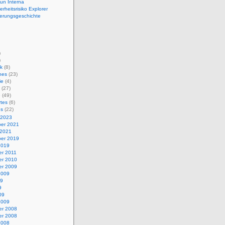
un Interna
erheitsrisiko Explorer
erungsgeschichte
)
)
ik
(8)
ches
(23)
ie
(4)
(27)
e
(49)
rtes
(6)
es
(22)
 2023
er 2021
 2021
er 2019
2019
r 2011
r 2010
r 2009
2009
09
9
09
2009
r 2008
r 2008
2008