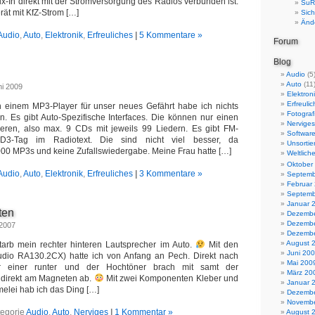
x-In direkt mit der Stromversorgung des Radios verbunden ist.
SuR
ät mit KfZ-Strom […]
Sich
Änd
Audio
,
Auto
,
Elektronik
,
Erfreuliches
|
5 Kommentare »
Forum
Blog
Audio
(5
Auto
(11
ni 2009
Elektron
Erfreuli
 einem MP3-Player für unser neues Gefährt habe ich nichts
Fotograf
. Es gibt Auto-Spezifische Interfaces. Die können nur einen
Nerviges
eren, also max. 9 CDs mit jeweils 99 Liedern. Es gibt FM-
Softwar
ID3-Tag im Radiotext. Die sind nicht viel besser, da
Unsortie
000 MP3s und keine Zufallswiedergabe. Meine Frau hatte […]
Weltlich
Oktober
Audio
,
Auto
,
Elektronik
,
Erfreuliches
|
3 Kommentare »
Septemb
Februar
Septemb
Januar 
ten
Dezembe
Dezembe
 2007
Dezembe
August 
arb mein rechter hinteren Lautsprecher im Auto.
Mit den
Juni 20
udio RA130.2CX) hatte ich von Anfang an Pech. Direkt nach
Mai 200
r einer runter und der Hochtöner brach mit samt der
März 20
 direkt am Magneten ab.
Mit zwei Komponenten Kleber und
Januar 
elei hab ich das Ding […]
Dezembe
Novembe
tegorie
Audio
,
Auto
,
Nerviges
|
1 Kommentar »
August 