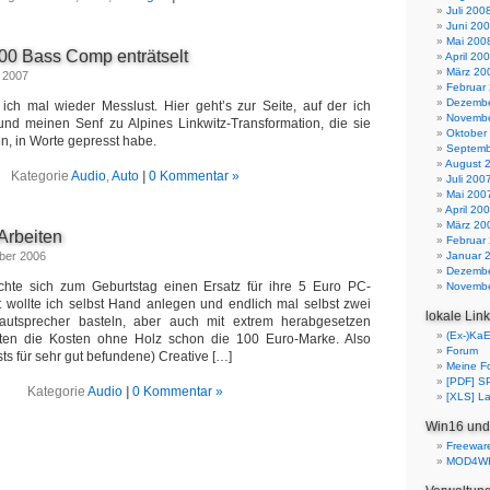
Juli 200
Juni 20
Mai 200
0 Bass Comp enträtselt
April 20
März 20
 2007
Februar
Dezembe
ich mal wieder Messlust. Hier geht’s zur Seite, auf der ich
Novembe
d meinen Senf zu Alpines Linkwitz-Transformation, die sie
Oktober
, in Worte gepresst habe.
Septemb
August 
Kategorie
Audio
,
Auto
|
0 Kommentar »
Juli 200
Mai 200
April 20
März 20
Arbeiten
Februar
ber 2006
Januar 
Dezembe
hte sich zum Geburtstag einen Ersatz für ihre 5 Euro PC-
Novembe
t wollte ich selbst Hand anlegen und endlich mal selbst zwei
lokale Lin
autsprecher basteln, aber auch mit extrem herabgesetzen
(Ex-)Ka
ten die Kosten ohne Holz schon die 100 Euro-Marke. Also
Forum
ests für sehr gut befundene) Creative […]
Meine F
[PDF] 
Kategorie
Audio
|
0 Kommentar »
[XLS] La
Win16 und
Freewar
MOD4W