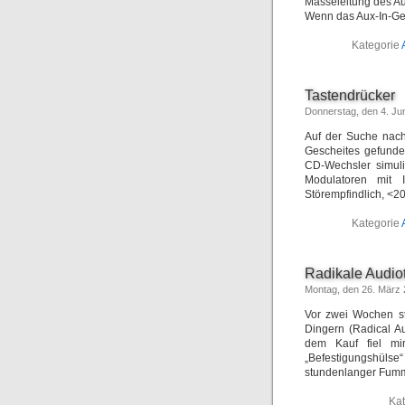
Masseleitung des Au
Wenn das Aux-In-Ger
Kategorie
Tastendrücker
Donnerstag, den 4. Ju
Auf der Suche nach
Gescheites gefunden
CD-Wechsler simuli
Modulatoren mit 
Störempfindlich, <2
Kategorie
Radikale Audio
Montag, den 26. März
Vor zwei Wochen st
Dingern (Radical A
dem Kauf fiel mi
„Befestigungshülse“
stundenlanger Fumm
Ka