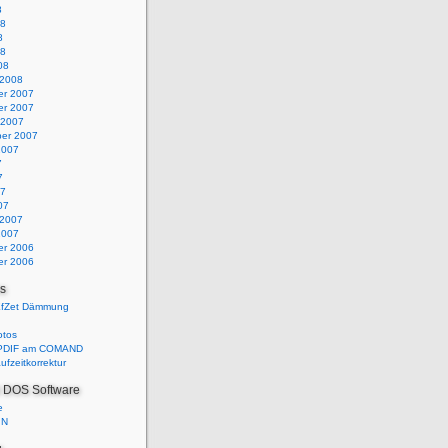
8
08
8
08
08
 2008
r 2007
r 2007
 2007
er 2007
2007
7
7
07
07
 2007
2007
r 2006
r 2006
ks
EfZet Dämmung
otos
SPDIF am COMAND
ufzeitkorrektur
 DOS Software
e
IN