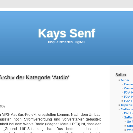
Kays Senf
unqualifiziertes DigitAll
Seiten
Archiv der Kategorie ‘Audio‘
Audio
Comand
Coman
PXA-H
PXA-H
PXA-H
Impress
2009
Softwar
DieUh
n MP3-MauBus-Projekt fertigstellen können. Nach dem Umbau
SuRu
ussten noch Stromversorgung und Vorverstärker gebastelt
So f
heit bei dem Werks-Radio (Magneti Marelli RT3) ist, dass der
SuR
 „Ground Lift“-Schaltung hat. Das bedeutet, dass die
War