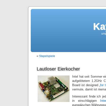
Ka
unqu
«
Stapelspiele
Lautloser Eierkocher
Intel hat seit Sommer ei
aufgelötetem 1.2GHz 
Board ist designed „
for 
vermute, damit ist niem
Interessant finde ich 
in einschlägigen
Inte
europäischen Währungse