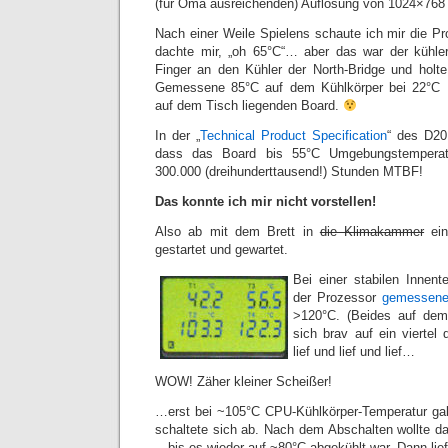
(für Oma ausreichenden) Auflösung von 1024×768 
Nach einer Weile Spielens schaute ich mir die P
dachte mir, „oh 65°C“… aber das war der kühl
Finger an den Kühler der North-Bridge und holte
Gemessene 85°C auf dem Kühlkörper bei 22°C 
auf dem Tisch liegenden Board.
In der „
Technical Product Specification
“ des D20
dass das Board bis 55°C Umgebungstemperat
300.000 (dreihunderttausend!) Stunden MTBF!
Das konnte ich mir nicht vorstellen!
Also ab mit dem Brett in
die Klimakammer
ein
gestartet und gewartet.
Bei einer stabilen Innen
der Prozessor
gemessen
>120°C. (Beides auf dem
sich brav auf ein viertel
lief und lief und lief…
WOW! Zäher kleiner Scheißer!
…erst bei ~105°C CPU-Kühlkörper-Temperatur ga
schaltete sich ab. Nach dem Abschalten wollte d
…bis es wieder auf ~80°C abgekühlt war. Dann lief 