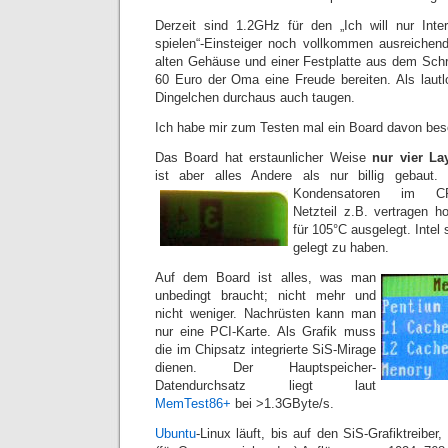
Derzeit sind 1.2GHz für den „Ich will nur Inte
spielen“-Einsteiger noch vollkommen ausreich
alten Gehäuse und einer Festplatte aus dem Sch
60 Euro der Oma eine Freude bereiten. Als lautl
Dingelchen durchaus auch taugen.
Ich habe mir zum Testen mal ein Board davon bes
Das Board hat erstaunlicher Weise
nur vier La
ist aber alles Andere als nur billig gebaut.
Kondensatoren im C
Netzteil z.B. vertragen 
für 105°C ausgelegt. Intel 
gelegt zu haben.
Auf dem Board ist alles, was man
unbedingt braucht; nicht mehr und
nicht weniger. Nachrüsten kann man
nur eine PCI-Karte. Als Grafik muss
die im Chipsatz integrierte SiS-Mirage
dienen. Der Hauptspeicher-
Datendurchsatz liegt laut
MemTest86+
bei >1.3GByte/s.
Ubuntu
-Linux läuft, bis auf den SiS-Grafiktreiber,