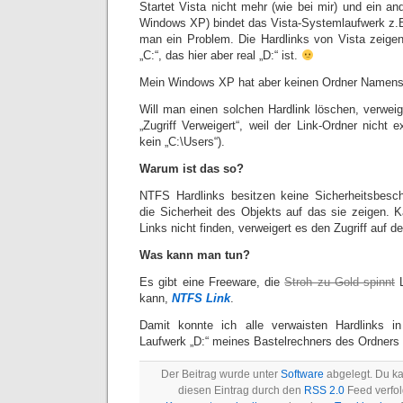
Startet Vista nicht mehr (wie bei mir) und ein a
Windows XP) bindet das Vista-Systemlaufwerk z.B.
man ein Problem. Die Hardlinks von Vista zeige
„C:“, das hier aber real „D:“ ist.
Mein Windows XP hat aber keinen Ordner Namens
Will man einen solchen Hardlink löschen, verweig
„Zugriff Verweigert“, weil der Link-Ordner nicht e
kein „C:\Users“).
Warum ist das so?
NTFS Hardlinks besitzen keine Sicherheitsbesc
die Sicherheit des Objekts auf das sie zeigen.
Links nicht finden, verweigert es den Zugriff auf de
Was kann man tun?
Es gibt eine Freeware, die
Stroh zu Gold spinnt
L
kann,
NTFS Link
.
Damit konnte ich alle verwaisten Hardlinks i
Laufwerk „D:“ meines Bastelrechners des Ordners 
Der Beitrag wurde unter
Software
abgelegt. Du k
diesen Eintrag durch den
RSS 2.0
Feed verfol