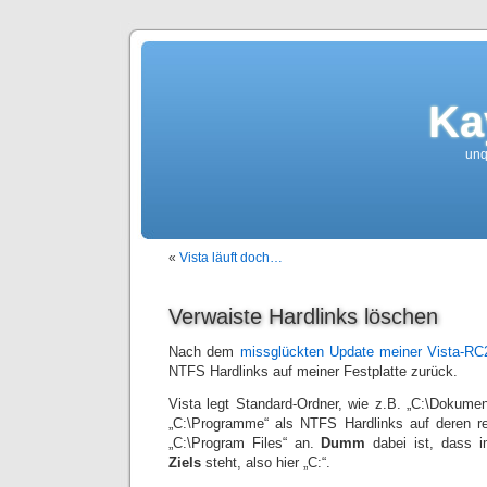
Ka
unqu
«
Vista läuft doch…
Verwaiste Hardlinks löschen
Nach dem
missglückten Update meiner Vista-RC2-
NTFS Hardlinks auf meiner Festplatte zurück.
Vista legt Standard-Ordner, wie z.B. „C:\Dokumen
„C:\Programme“ als NTFS Hardlinks auf deren re
„C:\Program Files“ an.
Dumm
dabei ist, dass
Ziels
steht, also hier „C:“.